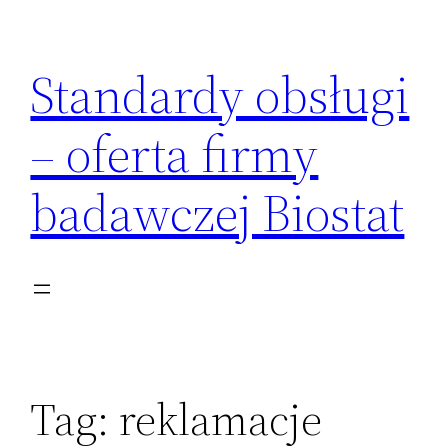
Przejdź
do
Standardy obsługi
treści
– oferta firmy
badawczej Biostat
Tag:
reklamacje